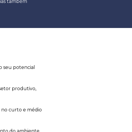
 mas também
to seu potencial
setor produtivo,
 no curto e médio
ento do ambiente