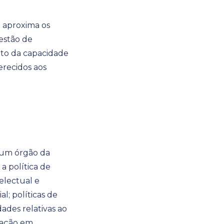
e aproxima os
estão de
nto da capacidade
erecidos aos
é um órgão da
a política de
electual e
l; políticas de
ades relativas ao
ipação em