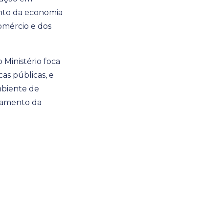
ento da economia
omércio e dos
 Ministério foca
as públicas, e
mbiente de
ramento da