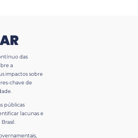
HAR
ontínuo das
obre a
us impactos sobre
dores-chave de
dade.
as públicas
ntificar lacunas e
Brasil.
governamentais,