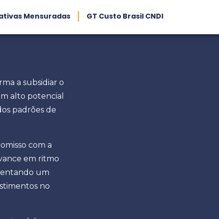
iativas Mensuradas
GT Custo Brasil CNDI
orma a subsidiar o
m alto potencial
dos padrões de
romisso com a
avance em ritmo
resentando um
estimentos no