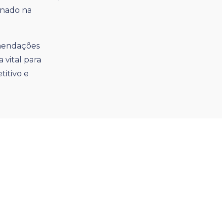
enado na
omendações
 vital para
itivo e