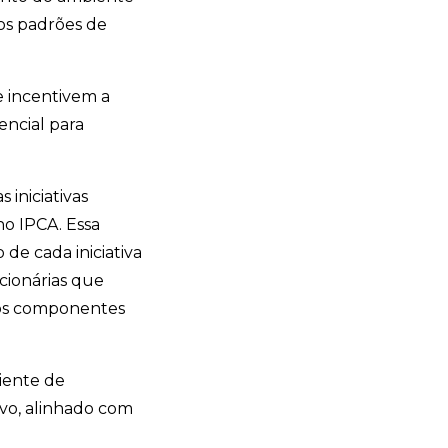
dos padrões de
 incentivem a
encial para
 iniciativas
no IPCA. Essa
de cada iniciativa
acionárias que
ros componentes
biente de
vo, alinhado com