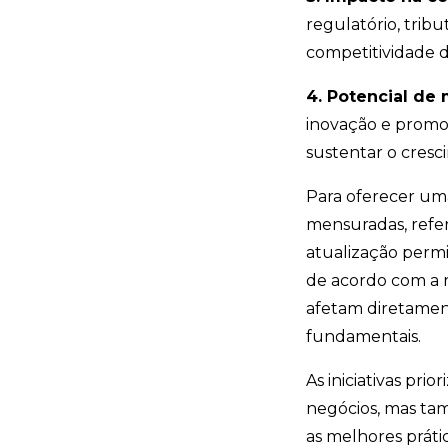
regulatório, trib
competitividade 
4. Potencial de
inovação e promova
sustentar o cres
Para oferecer uma 
mensuradas, refer
atualização permi
de acordo com a r
afetam diretamen
fundamentais.
As iniciativas pr
negócios, mas ta
as melhores prátic