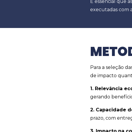
É essencial que 
executadas com ag
METOD
Para a seleção das
de impacto quant
1. Relevância e
gerando benefíci
2. Capacidade 
prazo, com entreg
3. Impacto na c